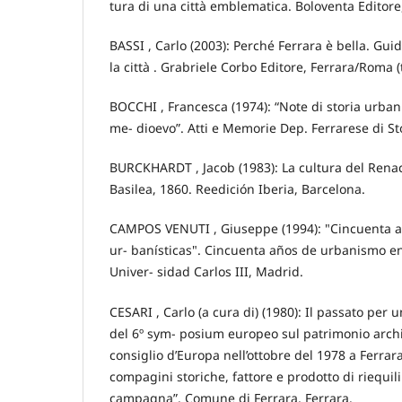
tura di una città emblematica. Boloventa Editore
BASSI , Carlo (2003): Perché Ferrara è bella. Gu
la città . Grabriele Corbo Editore, Ferrara/Roma (
BOCCHI , Francesca (1974): “Note di storia urbanis
me- dioevo”. Atti e Memorie Dep. Ferrarese di Stor
BURCKHARDT , Jacob (1983): La cultura del Renaci
Basilea, 1860. Reedición Iberia, Barcelona.
CAMPOS VENUTI , Giuseppe (1994): "Cincuenta a
ur- banísticas". Cincuenta años de urbanismo en 
Univer- sidad Carlos III, Madrid.
CESARI , Carlo (a cura di) (1980): Il passato per u
del 6º sym- posium europeo sul patrimonio arch
consiglio d’Europa nell’ottobre del 1978 a Ferrara
compagini storiche, fattore e prodotto di riequilib
campagna”. Comune di Ferrara, Ferrara.