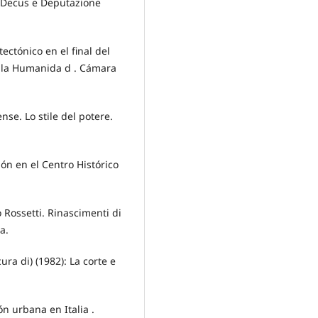
ae Decus e Deputazione
ectónico en el final del
e la Humanida d . Cámara
se. Lo stile del potere.
ión en el Centro Histórico
 Rossetti. Rinascimenti di
a.
 di) (1982): La corte e
ón urbana en Italia .