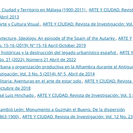
, Ciudad y Territorio en Málaga (1900-2011)
,
ARTE Y CIUDAD. Revis
 Abril 2013
Arte y Cultura Visual
,
ARTE Y CIUDAD. Revista de Investigación: Vol.
itecture, Ideology. An episode of the Spain of the Autarky
,
ARTE Y
o. 15-16 (2019): Nº 15-16 April-October 2019
 históricas y la destrucción del legado urbanístico español
,
ARTE 
No. 21 (2022): Número 21 Abril de 2022
rbana y organización productiva en la Alhambra durante el Antigu
igación: Vol. 3 No. 5 (2014): Nº 5, Abril de 2014
itaria: Aventuras en el arte de estar solo
,
ARTE Y CIUDAD. Revista
 Octubre de 2018
José Luis Hinchado
,
ARTE Y CIUDAD. Revista de Investigación: Vol. 5
 cambió León: Monumento a Guzmán el Bueno. De la dispersión
1863-1900)
,
ARTE Y CIUDAD. Revista de Investigación: Vol. 12 No. 23