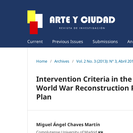
Current
Previous Issues
Submissions
An
Home
/
Archives
/
Vol. 2 No. 3 (2013): Nº 3, Abril 20
Intervention Criteria in the
World War Reconstruction Po
Plan
Miguel Ángel Chaves Martín
Complutense University of Madrid