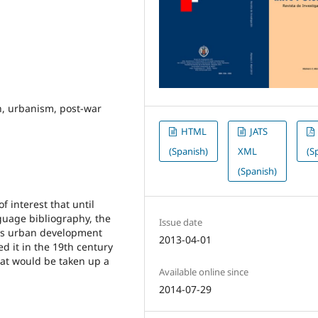
on, urbanism, post-war
HTML
JATS
(Spanish)
XML
(S
(Spanish)
f interest that until
guage bibliography, the
Issue date
 its urban development
2013-04-01
d it in the 19th century
that would be taken up a
Available online since
2014-07-29