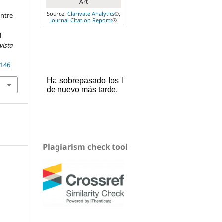
Art
Source:
Clarivate Analytics
©,
entre
Journal Citation Reports
®
l
vista
.146
Plagiarism check tool