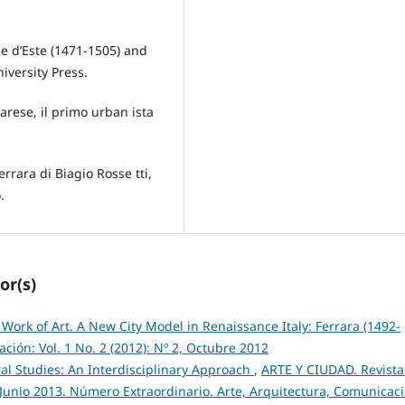
e d’Este (1471-1505) and
iversity Press.
rarese, il primo urban ista
errara di Biagio Rosse tti,
.
or(s)
 Work of Art. A New City Model in Renaissance Italy: Ferrara (1492-
ción: Vol. 1 No. 2 (2012): Nº 2, Octubre 2012
al Studies: An Interdisciplinary Approach
,
ARTE Y CIUDAD. Revista
1, Junio 2013. Número Extraordinario. Arte, Arquitectura, Comunicac