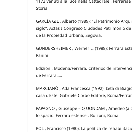
1173 venuti alla luce nella Cattedrale . Ferrari
Storia
GARCÍA GIL , Alberto (1989): “El Patrimonio Arquit
siglo”. Actas I Congreso Ciudades Patrimonio d
de la Propiedad Urbana, Segovia.
GUNDERSHEIMER , Werner L. (1988): Ferrara Esten
Panini
Edizioni, Modena/Ferrara. Criterios de intervenc
de Ferrara…..
MARCIANÒ , Ada Francesca (1992): L’età di Biagio
casa d’Este. Gabriele Corbo Editore, Roma/Ferrar
PAPAGNO , Giuseppe – Q UONDAM , Amedeo (a cura
lo spazio: Ferrara estense . Bulzoni, Roma.
POL , Francisco (1980): La política de rehabilitaci