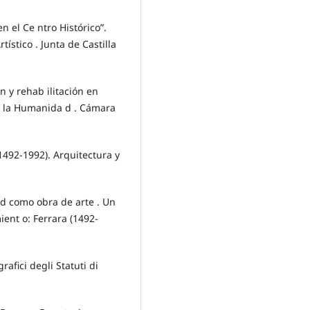
en el Ce ntro Histórico”.
tístico . Junta de Castilla
n y rehab ilitación en
de la Humanida d . Cámara
492-1992). Arquitectura y
d como obra de arte . Un
ent o: Ferrara (1492-
afici degli Statuti di