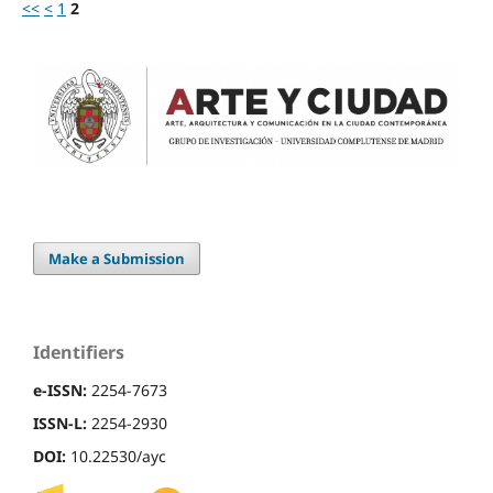
<<
<
1
2
Make a Submission
Identifiers
e-ISSN:
2254-7673
ISSN-L:
2254-2930
DOI:
10.22530/ayc