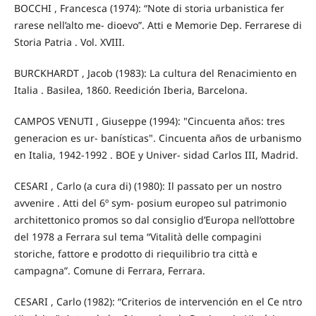
BOCCHI , Francesca (1974): “Note di storia urbanistica fer
rarese nell’alto me- dioevo”. Atti e Memorie Dep. Ferrarese di
Storia Patria . Vol. XVIII.
BURCKHARDT , Jacob (1983): La cultura del Renacimiento en
Italia . Basilea, 1860. Reedición Iberia, Barcelona.
CAMPOS VENUTI , Giuseppe (1994): "Cincuenta años: tres
generacion es ur- banísticas". Cincuenta años de urbanismo
en Italia, 1942-1992 . BOE y Univer- sidad Carlos III, Madrid.
CESARI , Carlo (a cura di) (1980): Il passato per un nostro
avvenire . Atti del 6º sym- posium europeo sul patrimonio
architettonico promos so dal consiglio d’Europa nell’ottobre
del 1978 a Ferrara sul tema “Vitalità delle compagini
storiche, fattore e prodotto di riequilibrio tra città e
campagna”. Comune di Ferrara, Ferrara.
CESARI , Carlo (1982): “Criterios de intervención en el Ce ntro