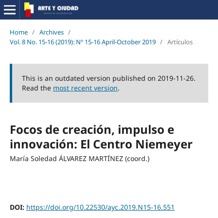
Home
/
Archives
/
Vol. 8 No. 15-16 (2019): Nº 15-16 April-October 2019
/
Artículos
This is an outdated version published on 2019-11-26.
Read the
most recent version
.
Focos de creación, impulso e
innovación: El Centro Niemeyer
María Soledad ÁLVAREZ MARTÍNEZ (coord.)
DOI:
https://doi.org/10.22530/ayc.2019.N15-16.551