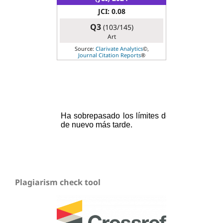
JCI: 0.08
Q3
(103/145)
Art
Source:
Clarivate Analytics
©,
Journal Citation Reports
®
Plagiarism check tool