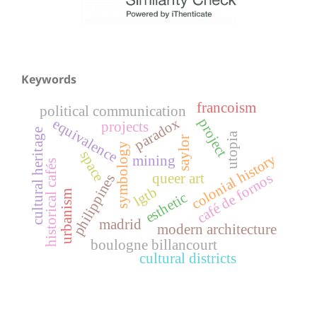
Keywords
francoism
political communication
paradox
project
equivalence
projects
cultural heritage
utopia
saylor
symbology
space
colonial history
mining
historical cafés
café de fornos
queer art
philippines
lgtb
urbanism
esthetic
madrid
modern architecture
boulogne billancourt
cultural districts