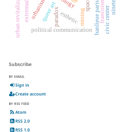
urban revitalization
extremadura
urbanism
space
francoism
queer art
banlieue paris
civic center
paradox
mining
esthetic
political communication
Subscribe
BY EMAIL
Sign in
Create account
BY RSS FEED
Atom
RSS 2.0
RSS 1.0