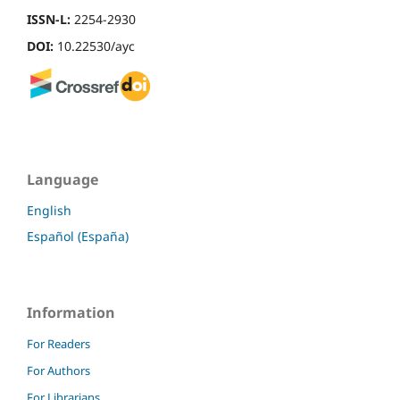
ISSN-L:
2254-2930
DOI:
10.22530/ayc
Language
English
Español (España)
Information
For Readers
For Authors
For Librarians