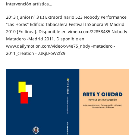
intervención artística…
2013 (Junio) nº 3 (I) Extraordinario 523 Nobody Performance
ʺLas Horasʺ Edificio Tabacalera Festival InSonora VI Madrid
2010 [En línea]. Disponible en vimeo.com/22858485 Nobody
Matadero ‐Madrid 2011. Disponible en
www.dailymotion.com/video/xv4e75_nbdy ‐matadero ‐
2011_creation ‐ .UKjLFoWZfZ9