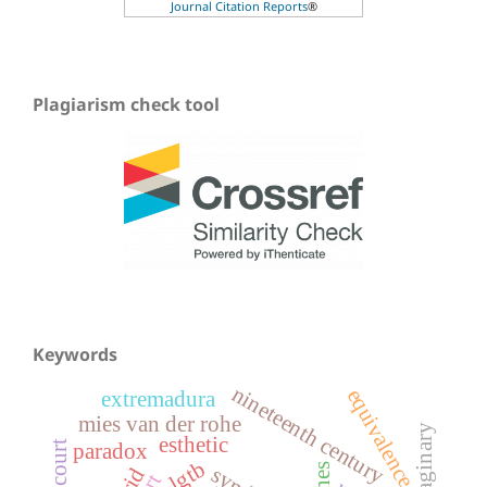
Journal Citation Reports
®
Plagiarism check tool
Keywords
nineteenth century
equivalence
extremadura
mies van der rohe
esthetic
paradox
lgtb