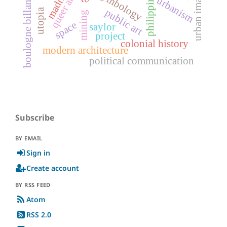
urban imaginary
boulogne billancourt
philippines
symbology
madrid
queer art
urbanism
utopia
public art
mining
space
saylor
project
colonial history
modern architecture
political communication
Subscribe
BY EMAIL
Sign in
Create account
BY RSS FEED
Atom
RSS 2.0