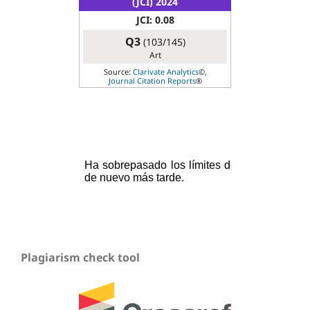
(JCI) 2024
JCI: 0.08
Q3
(103/145)
Art
Source:
Clarivate Analytics
©,
Journal Citation Reports
®
Plagiarism check tool