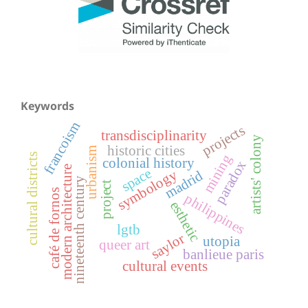
Keywords
francoism
projects
transdisciplinarity
artists' colony
historic cities
urbanism
mining
cultural districts
colonial history
paradox
modern architecture
space
symbology
madrid
nineteenth century
project
café de fornos
philippines
esthetic
lgtb
saylor
utopia
queer art
banlieue paris
cultural events