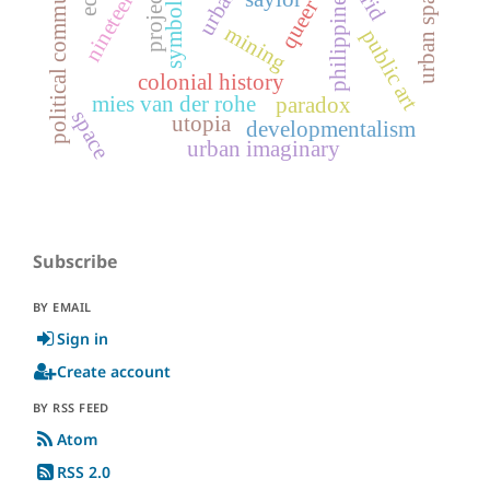
political communication
symbology
queer art
urban space
philippines
project
mining
public art
colonial history
mies van der rohe
paradox
space
utopia
developmentalism
urban imaginary
Subscribe
BY EMAIL
Sign in
Create account
BY RSS FEED
Atom
RSS 2.0