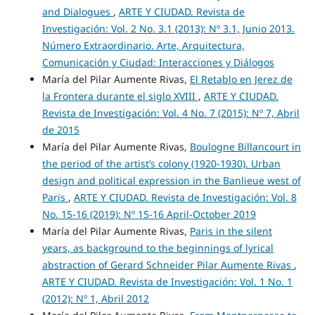
and Dialogues
,
ARTE Y CIUDAD. Revista de
Investigación: Vol. 2 No. 3.1 (2013): Nº 3.1, Junio 2013.
Número Extraordinario. Arte, Arquitectura,
Comunicación y Ciudad: Interacciones y Diálogos
María del Pilar Aumente Rivas,
El Retablo en Jerez de
la Frontera durante el siglo XVIII
,
ARTE Y CIUDAD.
Revista de Investigación: Vol. 4 No. 7 (2015): Nº 7, Abril
de 2015
María del Pilar Aumente Rivas,
Boulogne Billancourt in
the period of the artist’s colony (1920-1930). Urban
design and political expression in the Banlieue west of
Paris
,
ARTE Y CIUDAD. Revista de Investigación: Vol. 8
No. 15-16 (2019): Nº 15-16 April-October 2019
María del Pilar Aumente Rivas,
Paris in the silent
years, as background to the beginnings of lyrical
abstraction of Gerard Schneider Pilar Aumente Rivas
,
ARTE Y CIUDAD. Revista de Investigación: Vol. 1 No. 1
(2012): Nº 1, Abril 2012