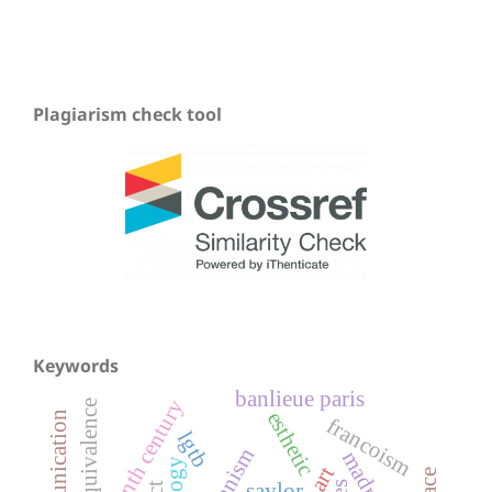
Plagiarism check tool
Keywords
banlieue paris
nineteenth century
equivalence
esthetic
francoism
lgtb
urbanism
madrid
saylor