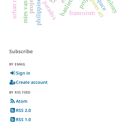
mies van der rohe
project
queer art
philippines
space
paradox
francoism
Subscribe
BY EMAIL
Sign in
Create account
BY RSS FEED
Atom
RSS 2.0
RSS 1.0