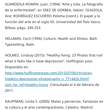
GUARDIOLA ROMÁN, Juan. (1994): “Arte y sida. La fotografía
de la enfermedad”, en SÁEZ DE GORBEA, Xabier; OLAIZOLA,
Ane; RODRÍGUEZ ESCUDERO Paloma (coord.). El papel y la
función del arte en el siglo XX. Universidad del País Vasco.
Bilbao. págs. 249-253.
HELLMAN, Cecil (1994): Culture, Health and Illness. Bath
Typesetting. Bath.
HOLMES, Lindsay (2015): “Healthy living. 23 Photos that nail
what it feels like ti have depression”. Huffington post.
Disponible en:
http://www.huffingtonpost.com/2015/07/06/christian-
hopkins-depression-photography_n_7714426.html?
utm_hp_ref=healthy-living
. Consultado el 4 de febrero de
2017.
KAUFFMAN, Linda S. (2000): Malas y perversos. Fantasías en
la cultura y el arte contemporáneos, Cátedra. Madrid.