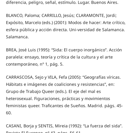
diferencia, peligro, señal, estímulo. Lugar. Buenos Aires.
BLANCO, Paloma; CARRILLO, Jesús; CLARAMONTE, Jordi;
Expósito, Marcelo (eds.) (2001): Modos de hacer: Arte crítico,
esfera pública y acción directa. Uni-versidad de Salamanca.
Salamanca.
BREA, José Luis (1995): “Sida: El cuerpo inorgánico”. Acción
paralela: ensayo, teoría y crítica de la cultura y el arte
contemporáneo, nº 1, pág. 5.
CARRASCOSA, Sejo y VILA, Fefa (2005): “Geografías víricas.
Hábitats e imágenes de coaliciones y resistencias”, en:
Grupo de Trabajo Queer (eds.). El eje del mal es
heterosexual. Figuraciones, prácticas y movimientos
feministas queer. Traficantes de Sueños. Madrid. págs. 45-
60.
CASANI, Borja y SENTIS, Mireia (1992): “La fuerza del sida”.
Revista El Europeo. nº 43. págs. 56-61.