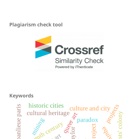
Plagiarism check tool
Keywords
historic cities
projects
banlieue paris
culture and city
cultural heritage
artists' colony
queer art
paradox
mining
nineteenth century
project
saylor