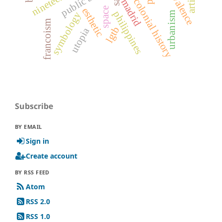
equivalence
public art
colonial history
madrid
space
esthetic
philippines
symbology
urbanism
francoism
lgtb
utopia
Subscribe
BY EMAIL
Sign in
Create account
BY RSS FEED
Atom
RSS 2.0
RSS 1.0