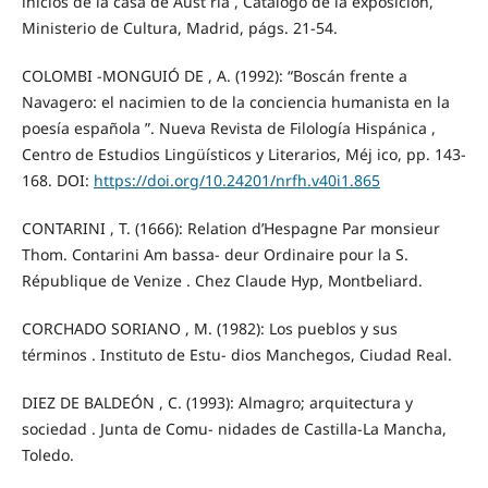
inicios de la casa de Aust ria , Catálogo de la exposición,
Ministerio de Cultura, Madrid, págs. 21-54.
COLOMBI -MONGUIÓ DE , A. (1992): “Boscán frente a
Navagero: el nacimien to de la conciencia humanista en la
poesía española ”. Nueva Revista de Filología Hispánica ,
Centro de Estudios Lingüísticos y Literarios, Méj ico, pp. 143-
168. DOI:
https://doi.org/10.24201/nrfh.v40i1.865
CONTARINI , T. (1666): Relation d’Hespagne Par monsieur
Thom. Contarini Am bassa- deur Ordinaire pour la S.
République de Venize . Chez Claude Hyp, Montbeliard.
CORCHADO SORIANO , M. (1982): Los pueblos y sus
términos . Instituto de Estu- dios Manchegos, Ciudad Real.
DIEZ DE BALDEÓN , C. (1993): Almagro; arquitectura y
sociedad . Junta de Comu- nidades de Castilla-La Mancha,
Toledo.