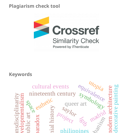
Plagiarism check tool
Keywords
utopia
equivalence
cultural events
decorative painting
modern architecture
nineteenth century
symbology
transdisciplinarity
developmentalism
esthetic
space
queer art
saylor
colonial history
madrid
project
public art
paradox
urbanism
lgtb
philippines