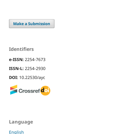
Make a Submission
Identifiers
e-ISSN:
2254-7673
ISSN-L:
2254-2930
DOI:
10.22530/ayc
Language
English