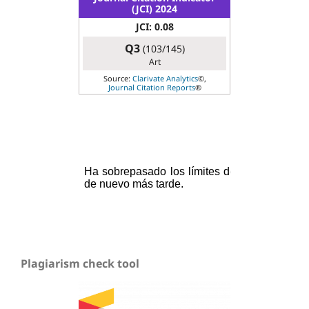
(JCI) 2024
JCI: 0.08
Q3
(103/145)
Art
Source:
Clarivate Analytics
©,
Journal Citation Reports
®
Plagiarism check tool