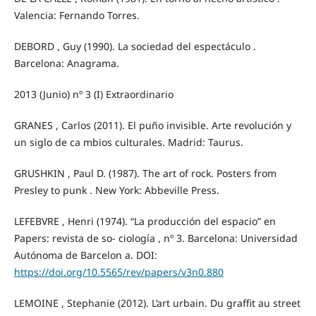
Valencia: Fernando Torres.
DEBORD , Guy (1990). La sociedad del espectáculo .
Barcelona: Anagrama.
2013 (Junio) nº 3 (I) Extraordinario
GRANES , Carlos (2011). El puño invisible. Arte revolución y
un siglo de ca mbios culturales. Madrid: Taurus.
GRUSHKIN , Paul D. (1987). The art of rock. Posters from
Presley to punk . New York: Abbeville Press.
LEFEBVRE , Henri (1974). “La producción del espacio” en
Papers: revista de so- ciología , nº 3. Barcelona: Universidad
Autónoma de Barcelon a. DOI:
https://doi.org/10.5565/rev/papers/v3n0.880
LEMOINE , Stephanie (2012). L’art urbain. Du graffit au street