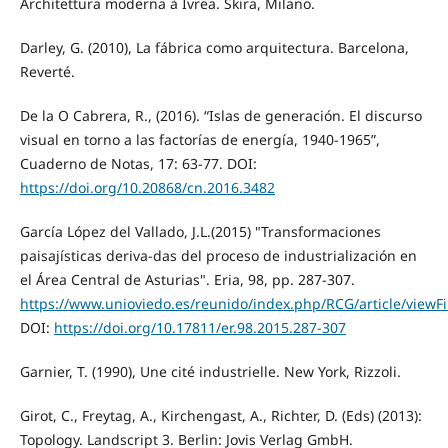
Architettura moderna à Ivrea. Skira, Milano.
Darley, G. (2010), La fábrica como arquitectura. Barcelona,
Reverté.
De la O Cabrera, R., (2016). “Islas de generación. El discurso
visual en torno a las factorías de energía, 1940-1965”,
Cuaderno de Notas, 17: 63-77. DOI:
https://doi.org/10.20868/cn.2016.3482
García López del Vallado, J.L.(2015) "Transformaciones
paisajísticas deriva-das del proceso de industrialización en
el Área Central de Asturias". Eria, 98, pp. 287-307.
https://www.unioviedo.es/reunido/index.php/RCG/article/viewF
DOI:
https://doi.org/10.17811/er.98.2015.287-307
Garnier, T. (1990), Une cité industrielle. New York, Rizzoli.
Girot, C., Freytag, A., Kirchengast, A., Richter, D. (Eds) (2013):
Topology. Landscript 3. Berlin: Jovis Verlag GmbH.