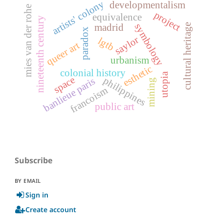
artists' colony
developmentalism
mies van der rohe
project
equivalence
nineteenth century
symbology
madrid
cultural heritage
paradox
saylor
lgtb
queer art
urbanism
esthetic
colonial history
utopia
space
philippines
banlieue paris
mining
francoism
public art
Subscribe
BY EMAIL
Sign in
Create account