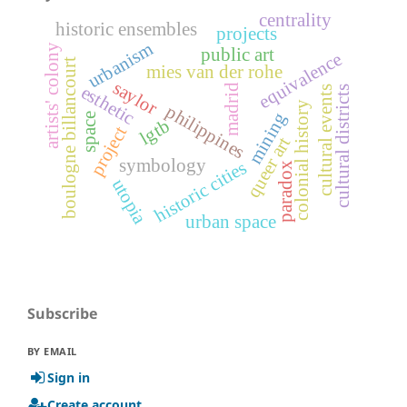
centrality
historic ensembles
projects
urbanism
artists' colony
public art
equivalence
boulogne billancourt
mies van der rohe
saylor
esthetic
madrid
cultural districts
cultural events
colonial history
philippines
mining
space
lgtb
project
queer art
symbology
historic cities
paradox
utopia
urban space
Subscribe
BY EMAIL
Sign in
Create account