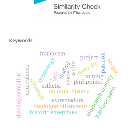
Keywords
francoism
paradox
project
symbology
utopia
queer art
madrid
saylor
equivalence
lgtb
space
developmentalism
mining
nineteenth century
urbanism
philippines
esthetic
banlieue paris
colonial history
extremadura
boulogne billancourt
historic ensembles