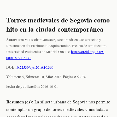
Torres medievales de Segovia como
hito en la ciudad contemporánea
Autor:
Ana M. Escobar González, Doctoranda en Conservación y
Restauración del Patrimonio Arquitectónico. Escuela de Arquitectura.
Universidad Politécnica de Madrid, ORCID:
https://orcid.org/0009-
0001-8391-8137
DOI:
10.22530/ayc.2016.10.366
Volumen:
Número:
Año:
Páginas:
5,
10,
2016,
53-74
Fecha de publicación:
2016-10-01
Resumen (es):
La silueta urbana de Segovia nos permite
contemplar un grupo de torres medievales vinculadas a
casas fortaleza y palacios urbanos que, perteneciendo a