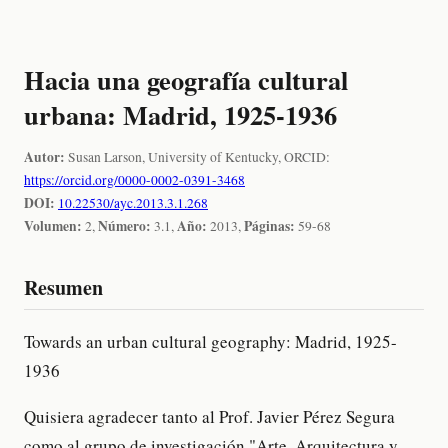
Hacia una geografía cultural
urbana: Madrid, 1925-1936
Autor:
Susan Larson, University of Kentucky, ORCID:
https://orcid.org/0000-0002-0391-3468
DOI:
10.22530/ayc.2013.3.1.268
Volumen:
Número:
Año:
Páginas:
2,
3.1,
2013,
59-68
Resumen
Towards an urban cultural geography: Madrid, 1925-
1936
Quisiera agradecer tanto al Prof. Javier Pérez Segura
como al grupo de investigación "Arte, Arquitectura y