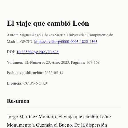
El viaje que cambió León
Autor:
Miguel Ángel Chaves Martín, Universidad Complutense de
Madrid, ORCID:
https://orcid.org/0000-0003-1822-4363
DOI:
10.22530/ayc.2023.23.638
Volumen:
Número:
Año:
Páginas:
12,
23,
2023,
167-168
Fecha de publicación:
2023-05-14
Licencia:
CC BY-NC 4.0
Resumen
Jorge Martínez Montero, El viaje que cambió León:
Monumento a Guzmán el Bueno. De la dispersión