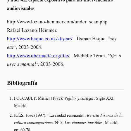
audiovisuales
http://www.lozano-hemmer.com/under_scan.php
Rafael Lozano-Hemmer.
http://www.haque.co.uk/skyear/
Usman Haque.
"sky
ear"
, 2003-2004.
http://www.ubermatic.org/life/
Michelle Teran.
"life: a
user's manual"
, 2003-2006.
Bibliografía
F
OUCAULT
, Michel (1982):
Vigilar y castigar
. Siglo XXI,
Madrid.
I
GÉS
, José (1997). "La ciudad resonante",
Revista Fisuras de la
cultura contemporánea
. Nº 5,
Las ciudades inasibles
, Madrid,
pp. 60-78.