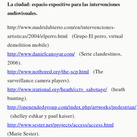
La ciudad: espacio expositivo para las intervenciones
audiovisuales.
http://www.madridabierto.com/en/intervenciones-
artisticas/2004/elperro.html (Grupo El perro, virtual
demolition mobile)
http://www.danielcanogar.com/
(Serie clandestinos,
2006).
http://www.notbored.org/the-scp.html
(The
surveillance camera players).
http://www.irational.org/heath/cctv_sabotage/
(heath
bunting).
http://openendedgroup.com/index.php/artworks/pedestrian/
(shelley eshkar y paul kaiser).
http://www.sester.net/projects/access/access.html
(Marie Sester).