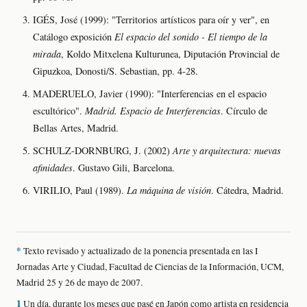
I
GÉS
, José (1999): "Territorios artísticos para oír y ver", en
Catálogo exposición
El espacio del sonido - El tiempo de la
mirada
, Koldo Mitxelena Kulturunea, Diputación Provincial de
Gipuzkoa, Donosti/S. Sebastian, pp. 4-28.
M
ADERUELO
, Javier (1990): "Interferencias en el espacio
escultórico".
Madrid. Espacio de Interferencias
. Círculo de
Bellas Artes, Madrid.
S
CHULZ-DORNBURG
, J. (2002)
Arte y arquitectura: nuevas
afinidades
. Gustavo Gili, Barcelona.
V
IRILIO
, Paul (1989).
La máquina de visión
. Cátedra, Madrid.
*
Texto revisado y actualizado de la ponencia presentada en las I
Jornadas Arte y Ciudad, Facultad de Ciencias de la Información, UCM,
Madrid 25 y 26 de mayo de 2007.
1
Un día, durante los meses que pasé en Japón como artista en residencia