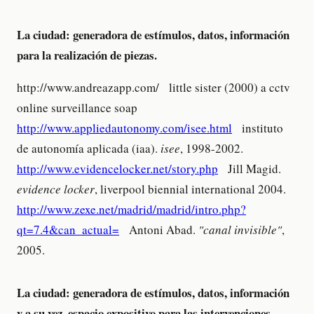
La ciudad: generadora de estímulos, datos, información
para la realización de piezas.
http://www.andreazapp.com/ little sister (2000) a cctv
online surveillance soap
http://www.appliedautonomy.com/isee.html
instituto
de autonomía aplicada (iaa).
isee
, 1998-2002.
http://www.evidencelocker.net/story.php
Jill Magid.
evidence locker
, liverpool biennial international 2004.
http://www.zexe.net/madrid/madrid/intro.php?
qt=7.4&can_actual=
Antoni Abad.
"canal invisible"
,
2005.
La ciudad: generadora de estímulos, datos, información
y a su vez, espacio expositivo para las intervenciones